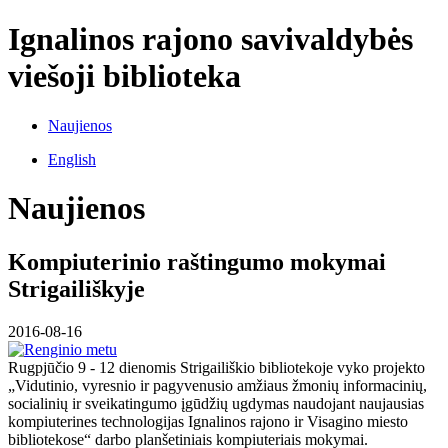
Ignalinos rajono savivaldybės
viešoji biblioteka
Naujienos
English
Naujienos
Kompiuterinio raštingumo mokymai
Strigailiškyje
2016-08-16
Rugpjūčio 9 - 12 dienomis Strigailiškio bibliotekoje vyko projekto
„Vidutinio, vyresnio ir pagyvenusio amžiaus žmonių informacinių,
socialinių ir sveikatingumo įgūdžių ugdymas naudojant naujausias
kompiuterines technologijas Ignalinos rajono ir Visagino miesto
bibliotekose“ darbo planšetiniais kompiuteriais mokymai.