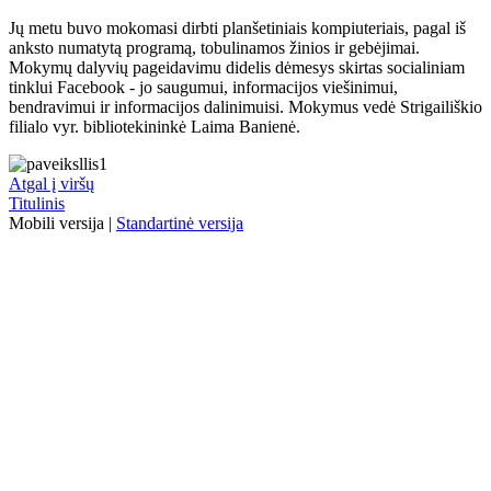
Jų metu buvo mokomasi dirbti planšetiniais kompiuteriais, pagal iš
anksto numatytą programą, tobulinamos žinios ir gebėjimai.
Mokymų dalyvių pageidavimu didelis dėmesys skirtas socialiniam
tinklui Facebook - jo saugumui, informacijos viešinimui,
bendravimui ir informacijos dalinimuisi. Mokymus vedė Strigailiškio
filialo vyr. bibliotekininkė Laima Banienė.
Atgal į viršų
Titulinis
Mobili versija
|
Standartinė versija