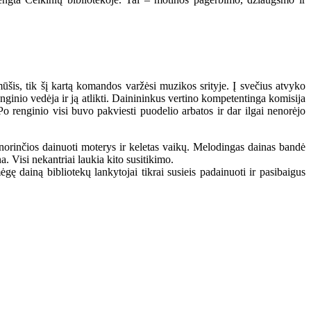
ūšis, tik šį kartą komandos varžėsi muzikos srityje. Į svečius atvyko
inio vedėja ir ją atlikti. Dainininkus vertino kompetentinga komisija
Po renginio visi buvo pakviesti puodelio arbatos ir dar ilgai nenorėjo
norinčios dainuoti moterys ir keletas vaikų. Melodingas dainas bandė
. Visi nekantriai laukia kito susitikimo.
ę dainą bibliotekų lankytojai tikrai susieis padainuoti ir pasibaigus