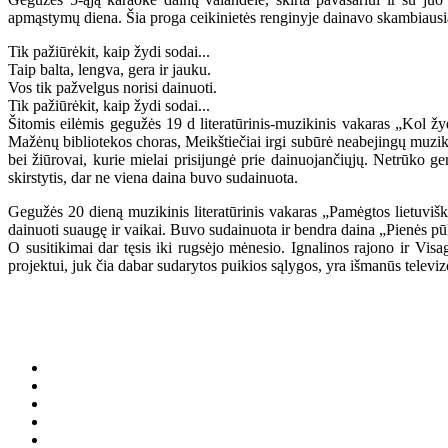
apmąstymų diena. Šia proga ceikinietės renginyje dainavo skambiausi
Tik pažiūrėkit, kaip žydi sodai...
Taip balta, lengva, gera ir jauku.
Vos tik pažvelgus norisi dainuoti.
Tik pažiūrėkit, kaip žydi sodai...
Šitomis eilėmis gegužės 19 d literatūrinis-muzikinis vakaras „Kol žy
Mažėnų bibliotekos choras, Meikštiečiai irgi subūrė neabejingų muzik
bei žiūrovai, kurie mielai prisijungė prie dainuojančiųjų. Netrūko ge
skirstytis, dar ne viena daina buvo sudainuota.
Gegužės 20 dieną muzikinis literatūrinis vakaras „Pamėgtos lietuviš
dainuoti suaugę ir vaikai. Buvo sudainuota ir bendra daina „Pienės pūk
O susitikimai dar tęsis iki rugsėjo mėnesio. Ignalinos rajono ir Vis
projektui, juk čia dabar sudarytos puikios sąlygos, yra išmanūs televiz