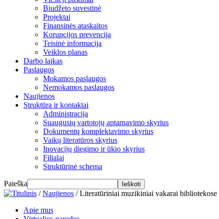
Biudžeto suvestinė
Projektai
Finansinės ataskaitos
Korupcijos prevencija
Teisinė informacija
Veiklos planas
Darbo laikas
Paslaugos
Mokamos paslaugos
Nemokamos paslaugos
Naujienos
Struktūra ir kontaktai
Administracija
Suaugusių vartotojų aptarnavimo skyrius
Dokumentų komplektavimo skyrius
Vaikų literatūros skyrius
Inovacijų diegimo ir ūkio skyrius
Filialai
Struktūrinė schema
Paieška
/
Naujienos
/
Literatūriniai muzikiniai vakarai bibliotekose
Apie mus
Virtualios parodos