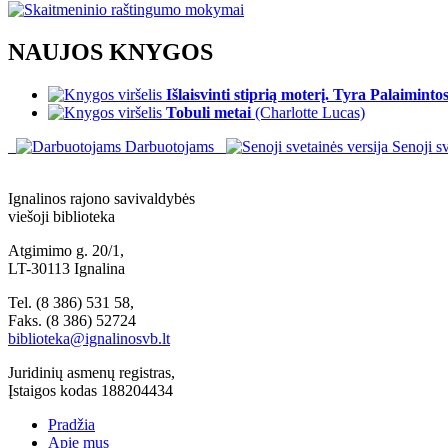
NAUJOS KNYGOS
Išlaisvinti stiprią moterį. Tyra Palaiminto
Tobuli metai
(Charlotte Lucas)
Darbuotojams
Senoji sv
Ignalinos rajono savivaldybės
viešoji biblioteka
Atgimimo g. 20/1,
LT-30113 Ignalina
Tel. (8 386) 531 58,
Faks. (8 386) 52724
biblioteka@ignalinosvb.lt
Juridinių asmenų registras,
Įstaigos kodas 188204434
Pradžia
Apie mus