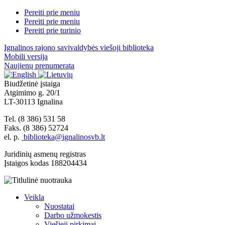
Pereiti prie meniu
Pereiti prie meniu
Pereiti prie turinio
Ignalinos rajono savivaldybės viešoji biblioteka
Mobili versija
Naujienų prenumerata
Biudžetinė įstaiga
Atgimimo g. 20/1
LT-30113 Ignalina
Tel. (8 386) 531 58
Faks. (8 386) 52724
el. p.
biblioteka@ignalinosvb.lt
Juridinių asmenų registras
Įstaigos kodas 188204434
Veikla
Nuostatai
Darbo užmokestis
Viešieji pirkimai