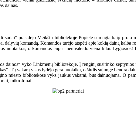
as dainas.
di sodai“ prasidėjo Meikštų bibliotekoje Popietė surengta kaip proto m
ai dalyvių komandą. Komandos turėjo atspėti apie kokią dainą kalba reng
ros nuotaikos, o komandos taip ir nenusileido viena kitai. Lygiosios! 
kos dainos“ vyko Linkmenų bibliotekoje. Į renginį susirinko septynios 
as“. Tą vakarą visus lydėjo gera nuotaika, o širdis sujungė bendra daina
agino miesto bibliotekose vyks jaukūs vakarai, bus dainuojama. O pamėg
oriai, mikrofonai.