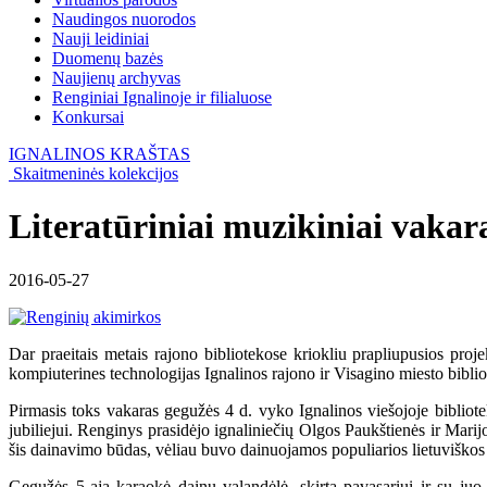
Naudingos nuorodos
Nauji leidiniai
Duomenų bazės
Naujienų archyvas
Renginiai Ignalinoje ir filialuose
Konkursai
IGNALINOS KRAŠTAS
Skaitmeninės kolekcijos
Literatūriniai muzikiniai vakara
2016-05-27
Dar praeitais metais rajono bibliotekose kriokliu prapliupusios pr
kompiuterines technologijas Ignalinos rajono ir Visagino miesto biblio
Pirmasis toks vakaras gegužės 4 d. vyko Ignalinos viešojoje bibliote
jubiliejui. Renginys prasidėjo ignaliniečių Olgos Paukštienės ir Mar
šis dainavimo būdas, vėliau buvo dainuojamos populiarios lietuviško
Gegužės 5-ąją karaokė dainų valandėlė, skirta pavasariui ir su juo