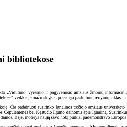
i bibliotekose
ojekto „Vidutinio, vyresnio ir pagyvenusio amžiaus žmonių informacini
tekose“ veiklos pamažu slūgsta, prasidėjo paskutinių renginių ciklas – mu
koje. Čia padainuoti susirinko Ignalinos trečiojo amžiaus universiteto 
ijos Čepulėnienės bei Kęstučio Ilgūno dainomis apie Ignaliną. Susirinku
s dainos. Beje, moterys naują savo hobį puikiai pademonstravo Europos 
 ateinančiai vienai gražiausių švenčių metuose – Motinos dienai, su