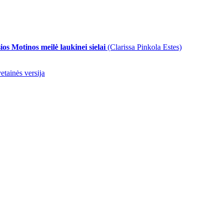
sios Motinos meilė laukinei sielai
(Clarissa Pinkola Estes)
etainės versija