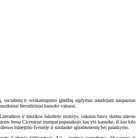
ų, socialinių ir sveikatingumo įgūdžių ugdymas naudojant naujausias
zikiniai literatūriniai karaokė vakarai.
Literatūros ir muzikos fakulteto moterys, vakaras buvo skirtas miesto
siems Irena Cicėnienė trumpai papasakojo kas yra karaoke, iš kur kilo
dienos minėjimo šventėje ir susilaukė aplodismentų bei palaikymo.
rengta Ceikinių bibliotekoje. Tai – motinos pagerbimo, džiaugsmo ir