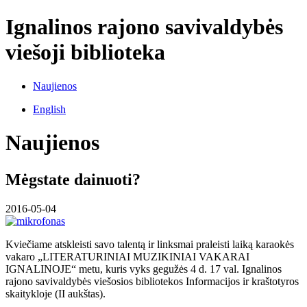
Ignalinos rajono savivaldybės
viešoji biblioteka
Naujienos
English
Naujienos
Mėgstate dainuoti?
2016-05-04
Kviečiame atskleisti savo talentą ir linksmai praleisti laiką karaokės
vakaro „LITERATURINIAI MUZIKINIAI VAKARAI
IGNALINOJE“ metu, kuris vyks gegužės 4 d. 17 val. Ignalinos
rajono savivaldybės viešosios bibliotekos Informacijos ir kraštotyros
skaitykloje (II aukštas).