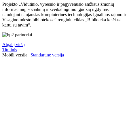
Projekto „Vidutinio, vyresnio ir pagyvenusio amžiaus žmonių
informacinių, socialinių ir sveikatingumo įgūdžių ugdymas
naudojant naujausias kompiuterines technologijas Ignalinos rajono ir
Visagino miesto bibliotekose“ renginių ciklas „Biblioteka keičiasi
kartu su tavim“.
Atgal į viršų
Titulinis
Mobili versija
|
Standartinė versija