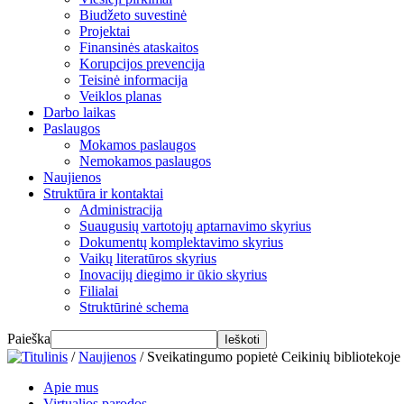
Biudžeto suvestinė
Projektai
Finansinės ataskaitos
Korupcijos prevencija
Teisinė informacija
Veiklos planas
Darbo laikas
Paslaugos
Mokamos paslaugos
Nemokamos paslaugos
Naujienos
Struktūra ir kontaktai
Administracija
Suaugusių vartotojų aptarnavimo skyrius
Dokumentų komplektavimo skyrius
Vaikų literatūros skyrius
Inovacijų diegimo ir ūkio skyrius
Filialai
Struktūrinė schema
Paieška
/
Naujienos
/
Sveikatingumo popietė Ceikinių bibliotekoje
Apie mus
Virtualios parodos