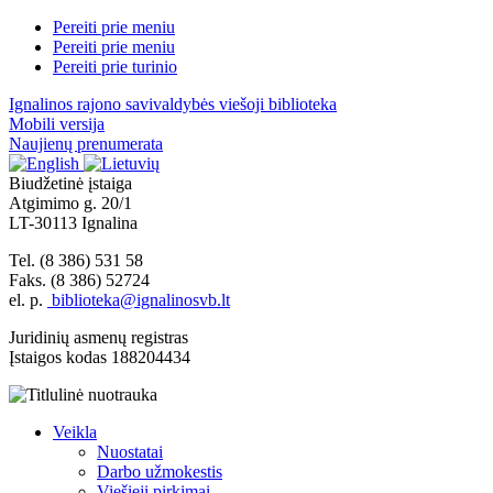
Pereiti prie meniu
Pereiti prie meniu
Pereiti prie turinio
Ignalinos rajono savivaldybės viešoji biblioteka
Mobili versija
Naujienų prenumerata
Biudžetinė įstaiga
Atgimimo g. 20/1
LT-30113 Ignalina
Tel. (8 386) 531 58
Faks. (8 386) 52724
el. p.
biblioteka@ignalinosvb.lt
Juridinių asmenų registras
Įstaigos kodas 188204434
Veikla
Nuostatai
Darbo užmokestis
Viešieji pirkimai