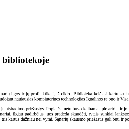
 bibliotekoje
rių ligos ir jų profilaktika“, iš ciklo „Biblioteka keičiasi kartu su
dojant naujausias kompiuterines technologijas Ignalinos rajono ir Visa
jų atsiradimo priežastys. Popietės metu buvo kalbama apie artritą ir jo pri
ariai, ilgiau padirbėjus juos pradeda skaudėti, rytais sunkiai lankstos
a tris kartus dažniau nei vyrai. Sąnarių skausmo priežastis gali būti i