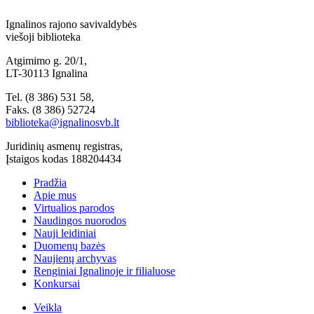
Ignalinos rajono savivaldybės
viešoji biblioteka
Atgimimo g. 20/1,
LT-30113 Ignalina
Tel. (8 386) 531 58,
Faks. (8 386) 52724
biblioteka@ignalinosvb.lt
Juridinių asmenų registras,
Įstaigos kodas 188204434
Pradžia
Apie mus
Virtualios parodos
Naudingos nuorodos
Nauji leidiniai
Duomenų bazės
Naujienų archyvas
Renginiai Ignalinoje ir filialuose
Konkursai
Veikla