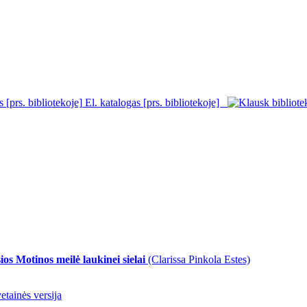
El. katalogas [prs. bibliotekoje]
sios Motinos meilė laukinei sielai
(Clarissa Pinkola Estes)
etainės versija