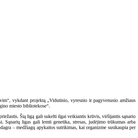
 tavim“, vykdant projektą „Vidutinio, vyresnio ir pagyvenusio amžiaus
gino miesto bibliotekose“.
ežastis. Šią ligą gali sukelti ilgai veikiantis krūvis, viršijantis sąnario
i. Sąnarių ligas gali lemti genetika, stresas, judėjimo trūkumas arba
r podagra – medžiagų apykaitos sutrikimas, kai organizme susikaupia per