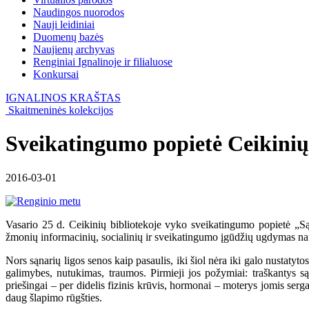
Naudingos nuorodos
Nauji leidiniai
Duomenų bazės
Naujienų archyvas
Renginiai Ignalinoje ir filialuose
Konkursai
IGNALINOS KRAŠTAS
Skaitmeninės kolekcijos
Sveikatingumo popietė Ceikinių
2016-03-01
Vasario 25 d. Ceikinių bibliotekoje vyko sveikatingumo popietė „Sąna
žmonių informacinių, socialinių ir sveikatingumo įgūdžių ugdymas nau
Nors sąnarių ligos senos kaip pasaulis, iki šiol nėra iki galo nustatytos 
galimybes, nutukimas, traumos. Pirmieji jos požymiai: traškantys sąn
priešingai – per didelis fizinis krūvis, hormonai – moterys jomis serg
daug šlapimo rūgšties.