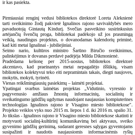
ir kas pasiekta.
Pirmiausiai renginį vedusi bibliotekos direktorė Loreta Aleknienė
tarti sveikinimo žodį pakvietė Ignalinos rajono savivaldybės mero
pavaduotoją Gintautą Kindurį. Svečias pasveikino susirinkusius
artėjančių švenčių proga, bibliotekai padėkojo už jos prasmingą
veiklą, naudingus projektus, o dovanodamas kalendorių priminė,
kad kiti metai Ignalinai - jubiliejiniai.
Seimo nario, kultūros ministro Šarūno Biručio sveikinimus,
palinkėjimus ir dovanas perdavė padėjėja Milda Dikmonienė.
Pradėdama kelionę per 2015-uosius, bibliotekos direktorė
akcentavo, kad praeinantys metai nepagailėjo iššūkių, visam
bibliotekos kolektyvui teko eiti nepramintais takais, diegti naujoves,
mokytis, mokyti, tyrinėti.
Vienas reikšmingiausių pasiekimų – laimėti projektai.
Ypatingai svarbus laimėtas projektas „Vidutinio, vyresnio ir
pagyvenusio amžiaus žmonių informacinių, socialinių ir
sveikatingumo įgūdžių ugdymas naudojant naujausias kompiuterines
technologijas Ignalinos rajono ir Visagino miesto bibliotekose".
Projekto veiklos vyks nuo 2015 m. liepos 1 d. iki 2016 m. spalio 31.
Jo tikslas - Ignalinos rajono ir Visagino miesto bibliotekose skatinti ir
motyvuoti socialinį-kultūrinį komunikavimą bei aktyvaus, sveiko
gyvenimo įgūdžių gerinimą, sudarant geresnes sąlygas gyventojams
susipažinti ir naudotis naujausiomis informacinėmis ryšių