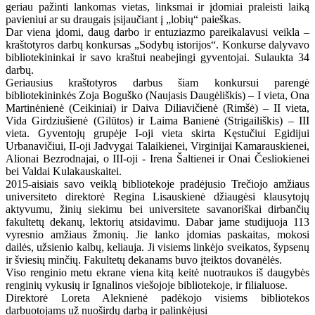
geriau pažinti lankomas vietas, linksmai ir įdomiai praleisti laiką
pavieniui ar su draugais įsijaučiant į „lobių“ paieškas.
Dar viena įdomi, daug darbo ir entuziazmo pareikalavusi veikla –
kraštotyros darbų konkursas „Sodybų istorijos“. Konkurse dalyvavo
bibliotekininkai ir savo kraštui neabejingi gyventojai. Sulaukta 34
darbų.
Geriausius kraštotyros darbus šiam konkursui parengė
bibliotekininkės Zoja Boguško (Naujasis Daugėliškis) – I vieta, Ona
Martinėnienė (Ceikiniai) ir Daiva Diliavičienė (Rimšė) – II vieta,
Vida Girdziušienė (Gilūtos) ir Laima Banienė (Strigailiškis) – III
vieta. Gyventojų grupėje I-oji vieta skirta Kęstučiui Egidijui
Urbanavičiui, II-oji Jadvygai Talaikienei, Virginijai Kamarauskienei,
Alionai Bezrodnajai, o III-oji - Irena Šaltienei ir Onai Česliokienei
bei Valdai Kulakauskaitei.
2015-aisiais savo veiklą bibliotekoje pradėjusio Trečiojo amžiaus
universiteto direktorė Regina Lisauskienė džiaugėsi klausytojų
aktyvumu, žinių siekimu bei universitete savanoriškai dirbančių
fakultetų dekanų, lektorių atsidavimu. Dabar jame studijuoja 113
vyresnio amžiaus žmonių. Jie lanko įdomias paskaitas, mokosi
dailės, užsienio kalbų, keliauja. Ji visiems linkėjo sveikatos, šypsenų
ir šviesių minčių. Fakultetų dekanams buvo įteiktos dovanėlės.
Viso renginio metu ekrane viena kitą keitė nuotraukos iš daugybės
renginių vykusių ir Ignalinos viešojoje bibliotekoje, ir filialuose.
Direktorė Loreta Aleknienė padėkojo visiems bibliotekos
darbuotojams už nuoširdų darbą ir palinkėjusi