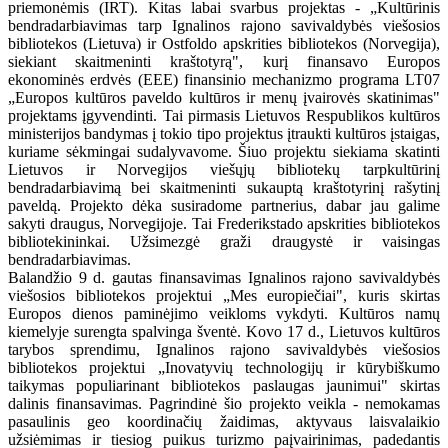
priemonėmis (IRT). Kitas labai svarbus projektas - „Kultūrinis
bendradarbiavimas tarp Ignalinos rajono savivaldybės viešosios
bibliotekos (Lietuva) ir Ostfoldo apskrities bibliotekos (Norvegija),
siekiant skaitmeninti kraštotyrą", kurį finansavo Europos
ekonominės erdvės (EEE) finansinio mechanizmo programa LT07
„Europos kultūros paveldo kultūros ir menų įvairovės skatinimas"
projektams įgyvendinti. Tai pirmasis Lietuvos Respublikos kultūros
ministerijos bandymas į tokio tipo projektus įtraukti kultūros įstaigas,
kuriame sėkmingai sudalyvavome. Šiuo projektu siekiama skatinti
Lietuvos ir Norvegijos viešųjų bibliotekų tarpkultūrinį
bendradarbiavimą bei skaitmeninti sukauptą kraštotyrinį rašytinį
paveldą. Projekto dėka susiradome partnerius, dabar jau galime
sakyti draugus, Norvegijoje. Tai Frederikstado apskrities bibliotekos
bibliotekininkai. Užsimezgė graži draugystė ir vaisingas
bendradarbiavimas.
Balandžio 9 d. gautas finansavimas Ignalinos rajono savivaldybės
viešosios bibliotekos projektui „Mes europiečiai", kuris skirtas
Europos dienos paminėjimo veikloms vykdyti. Kultūros namų
kiemelyje surengta spalvinga šventė. Kovo 17 d., Lietuvos kultūros
tarybos sprendimu, Ignalinos rajono savivaldybės viešosios
bibliotekos projektui „Inovatyvių technologijų ir kūrybiškumo
taikymas populiarinant bibliotekos paslaugas jaunimui" skirtas
dalinis finansavimas. Pagrindinė šio projekto veikla - nemokamas
pasaulinis geo koordinačių žaidimas, aktyvaus laisvalaikio
užsiėmimas ir tiesiog puikus turizmo paįvairinimas, padedantis