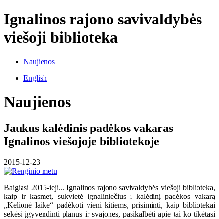
Ignalinos rajono savivaldybės
viešoji biblioteka
Naujienos
English
Naujienos
Jaukus kalėdinis padėkos vakaras
Ignalinos viešojoje bibliotekoje
2015-12-23
Baigiasi 2015-ieji... Ignalinos rajono savivaldybės viešoji biblioteka,
kaip ir kasmet, sukvietė ignaliniečius į kalėdinį padėkos vakarą
„Kelionė laike“ padėkoti vieni kitiems, prisiminti, kaip bibliotekai
sekėsi įgyvendinti planus ir svajones, pasikalbėti apie tai ko tikėtasi