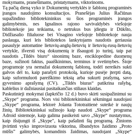
mokymams, pranešimams, pristatymams, viktorinoms.
Tą pačią dieną vyko ir Dokumentų vertyklės ir šablonų programinės
įrangos naudojimo konsultacijos. Pranešėjas Julius Račiūnas
supažindino bibliotekininkus su šios programinės įrangos
galimybėmis, nes Ignalinos rajono savivaldybės viešojoje
bibliotekoje jau teikiama, o netrukus bus įdiegta ir Dūkšto,
Didžiasalio filialuose bei Visagino viešojoje bibliotekoje nauja
paslauga, kuri leis bibliotekos lankytojams naudotis geriausia
pasaulyje automatine lietuvių-anglų-lietuvių ir lietuvių-rusų-lietuvių
vertykle, išversti visą dokumentą ir išsaugoti jo turinį, taip pat
naudotis „Tildės biuro“ sinonimų baze, enciklopedine duomenų
baze, sužinoti faktus, paaiškinimus, terminus ir svetimybes. Šioje
programoje yra nemažai dokumentų šablonų, todėl nereikės sukti
galvos dėl to, kaip parašyti protokolą, kurioje pusėje įterpti datą,
kaip suformuluoti pareiškimo tekstą arba sukurti prašymą, savo
gyvenimo aprašymą (CV). „Tildės biuras“ patikrina rašybą,
kablelius ir dažniausiai pasitaikančias stiliaus klaidas.
Paskutinieji mokymai (lapkričio 12 d.) buvo skirti susipažinimui su
„Skype“ programa. Nors visi bibliotekininkai sėkmingai naudojasi
„Skype“ programa, lektorė Jolanta Tototraitienė suteikė ir naujų
žinių. Bibliotekininkai sužinojo kaip naudoti „Skype“ programa
Adroid sistemoje, kaip galima pasikeisti savo „Skype“ nustatymus,
kaip išsijungti iš „Skype", kaip pašalinti šią programą. Žinioms
įtvirtinti vyko improvizuota viktorina, išbandytos žaidimo „Proto
mūšis” galimybės, komandinis žaidimas, naudojant „Skype“