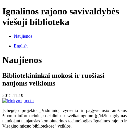
Ignalinos rajono savivaldybės
viešoji biblioteka
Naujienos
English
Naujienos
Bibliotekininkai mokosi ir ruošiasi
naujoms veikloms
2015-11-19
Įsibėgėjo projekto „Vidutinio, vyresnio ir pagyvenusio amžiaus
žmonių informacinių, socialinių ir sveikatingumo įgūdžių ugdymas
naudojant naujausias kompiuterines technologijas Ignalinos rajono ir
Visagino miesto bibliotekose" veiklos.