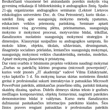
Besikeičianti visuomenė bei atsirandantis poreikis mokytis visą
gyvenimą reikalauja iš bibliotekininkų ir andragogikos žinių. Spalio
21-ąją organizuotas andragogikos seminaras (Lektorė Lietuvos
edukologijos universiteto Doc. dr. Ona Petronienė), kurio tikslas -
suteikti žinių apie suaugusiųjų mokymo metodų ypatumus,
edukacinės veiklos priemonių parinkimą. Seminare aptarti
mokymosi visą gyvenimą plėtra, prieinamumas, suaugusiųjų
mokymo ir mokymosi procesai, motyvavimo būdai, trikdžiai,
išanalizuotos nuolatinio suaugusiųjų mokymosi strategijos ir
dimensijos. Klausytojai susipažino su andragogikos samprata, šio
mokslo kilme, objektu, tikslais, uždaviniais, dėsningumais,
išnagrinėjo socialines prielaidas, lemiančios suaugusiųjų mokymąsi,
suaugusiųjų mokymosi veiklos charakteristiką, metodus, modelius.
Aptarė mokymų planavimą ir pristatymą.
Dar vieni svarbūs ir būsimoms projekto veikloms naudingi mokymai
„Darbas su pateikčių kūrimo programa (microsoft powerpoint)“,
kurios vedė įmonės „IT akademija“ vadovė Vilma Eiduktynaitė,
vyko lapkričio 5 d. Šis mokymų kursas skirtas norintiems išmokti
greitai ir profesionaliai sukurti interaktyvias ir patrauklias Microsoft
PowerPoint pateiktis, atitinkančias pranešimo stilių, parinkti tinkamą
skaidrių dizainą, spalvas. Didelis dėmesys skirtas teksto ir grafinės
medžiagos komponavimui, objektų formavimui, nagrinėti pateikties
demonstravimo būdai ir valdymas. Kurso metu išanalizuotos
dažniausiai pasitaikančios informacijos pateikimo klaidos. Šios
žinios pravers rengiant patrauklias ir profesionalias pateiktis