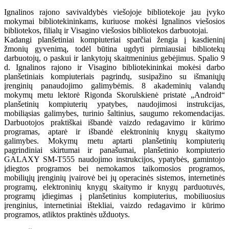
Ignalinos rajono savivaldybės viešojoje bibliotekoje jau įvyko
mokymai bibliotekininkams, kuriuose mokėsi Ignalinos viešosios
bibliotekos, filialų ir Visagino viešosios bibliotekos darbuotojai.
Kadangi planšetiniai kompiuteriai sparčiai žengia į kasdieninį
žmonių gyvenimą, todėl būtina ugdyti pirmiausiai bibliotekų
darbuotojų, o paskui ir lankytojų skaitmeninius gebėjimus. Spalio 9
d. Ignalinos rajono ir Visagino bibliotekininkai mokėsi darbo
planšetiniais kompiuteriais pagrindų, susipažino su išmaniųjų
įrenginių panaudojimo galimybėmis. 8 akademinių valandų
mokymų metu lektorė Rigonda Skorulskienė pristatė „Android“
planšetinių kompiuterių ypatybes, naudojimosi instrukcijas,
mobiliąsias galimybes, turinio šaltinius, saugumo rekomendacijas.
Darbuotojos praktiškai išbandė vaizdo redagavimo ir kūrimo
programas, aptarė ir išbandė elektroninių knygų skaitymo
galimybes. Mokymų metu aptarti planšetinių kompiuterių
pagrindiniai skirtumai ir panašumai, planšetinio kompiuterio
GALAXY SM-T555 naudojimo instrukcijos, ypatybės, gamintojo
įdiegtos programos bei nemokamos taikomosios programos,
mobiliųjų įrenginių įvairovė bei jų operacinės sistemos, internetinės
programų, elektroninių knygų skaitymo ir knygų parduotuvės,
programų įdiegimas į planšetinius kompiuterius, mobiliuosius
įrenginius, internetiniai ištekliai, vaizdo redagavimo ir kūrimo
programos, atliktos praktinės užduotys.