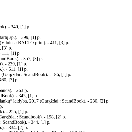
k). - 340, [1] p.
rtų sp.). - 399, [1] p.
(Vilnius : BALTO print). - 411, [3] p.
 [3] p.
 111, [1] p.
candBook). - 357, [3] p.
). - 239, [1] p.
). - 511, [1] p.
 (Gargždai : ScandBook). - 186, [1] p.
460, [3] p.
Spauda). - 263 p.
dBook). - 345, [1] p.
 lankų“ leidyba, 2017 (Gargždai : ScandBook). - 230, [2] p.
p.
). - 255, [1] p.
Gargždai : Scandbook). - 198, [2] p.
 : ScandBook). - 344, [1] p.
). - 334, [2] p.