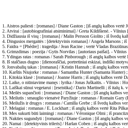
1. Aistros paliesti : [romanas] / Diane Gaston ; [iš anglų kalbos vertė
2. Atvirai : [autobiografiniai atsiminimai] / Greta Kildišienė. - Vilnius
3. Didžiausia iš visų : [romanas] / Malin Persson Giolito ; iš švedų kal
4. Dingusios mergaitės : [detektyvinis romanas] / Angela Marsons ; iš 
5. Faidra = [Phèdre] : tragedija / Jean Racine ; vertė Vladas Braziūnas
6. Grimzdimas : poezija / Gytis Norvilas ; [autoriaus paišai]. - Vilnius
7. Ydingas ratas : romanas / Sarah Pinborough ; iš anglų kalbos vertė 
8. Iš stalčiaus dugno : [dienoraščiai, portretiniai eskizai, indiški mot
9. Jonvabalių takas : [romanas] / Kristin Hannah ; iš anglų kalbos ver
10. Karštis Niujorke : romanas / Samantha Hunter (Samanta Hanter) ; 
11. Kitokia klasė : [romanas] / Joanne Harris ; iš anglų kalbos vertė Da
12. Laike, o niūniavime manęs : lyrika / Jonas Juškaitis. - Vilnius : Hom
13. Laiškai sūnui vegetarui : [eseistika] / Dario Martinelli ; iš italų k.
14. Meilės supančioti : [romanas] / Diane Gaston ; [iš anglų kalbos ve
15. Meilutis : smauglio vienatvė Paryžiuje : romanas / Romain Gary (É
16. Meilužis ir drugys : romanas / Camilla Grebe ; iš švedų kalbos vert
17. Melagiai : romanas / E. Lockhart ; iš anglų kalbos vertė Rita Pilka
18. Mes sukurti būti laimingi : romanas / Véronique Olmi ; iš prancūzų
19. Nakties sugundyti : [romanas] / Diane Gaston ; [iš anglų kalbos v
20. Namai : [detektyvinis trileris] / Harlan Coben ; iš anglų kalbos ver