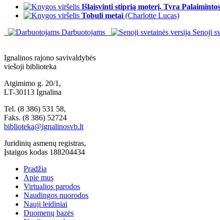
Išlaisvinti stiprią moterį. Tyra Palaiminto
Tobuli metai
(Charlotte Lucas)
Darbuotojams
Senoji sv
Ignalinos rajono savivaldybės
viešoji biblioteka
Atgimimo g. 20/1,
LT-30113 Ignalina
Tel. (8 386) 531 58,
Faks. (8 386) 52724
biblioteka@ignalinosvb.lt
Juridinių asmenų registras,
Įstaigos kodas 188204434
Pradžia
Apie mus
Virtualios parodos
Naudingos nuorodos
Nauji leidiniai
Duomenų bazės