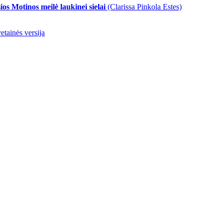
sios Motinos meilė laukinei sielai
(Clarissa Pinkola Estes)
etainės versija