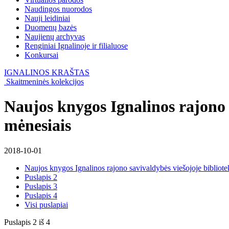
Naudingos nuorodos
Nauji leidiniai
Duomenų bazės
Naujienų archyvas
Renginiai Ignalinoje ir filialuose
Konkursai
IGNALINOS KRAŠTAS
Skaitmeninės kolekcijos
Naujos knygos Ignalinos rajono 
mėnesiais
2018-10-01
Naujos knygos Ignalinos rajono savivaldybės viešojoje bibliote
Puslapis 2
Puslapis 3
Puslapis 4
Visi puslapiai
Puslapis 2 iš 4