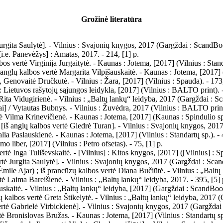
Grožinė literatūra
 Jurgita Saulytė]. - Vilnius : Svajonių knygos, 2017 (Gargždai : ScandBoo
 [i.e. Panevėžys] : Amatas, 2017. - 214, [1] p.
bos vertė Virginija Jurgaitytė. - Kaunas : Jotema, [2017] (Vilnius : Standa
anglų kalbos vertė Margarita Vilpišauskaitė. - Kaunas : Jotema, [2017] 
, Genovaitė Dručkutė. - Vilnius : Žara, [2017] (Vilnius : Spauda). - 173,
 : Lietuvos rašytojų sąjungos leidykla, [2017] (Vilnius : BALTO print). -
Rita Vidugirienė. - Vilnius : „Baltų lankų“ leidyba, 2017 (Gargždai : S
yvai] / Vytautas Bubnys. - Vilnius : Žuvėdra, 2017 (Vilnius : BALTO print
tė Vilma Krinevičienė. - Kaunas : Jotema, [2017] (Kaunas : Spindulio sp.
[iš anglų kalbos vertė Giedrė Turan]. - Vilnius : Svajonių knygos, 2017
lia Paslauskienė. - Kaunas : Jotema, [2017] (Vilnius : Standartų sp.). - 
o liber, [2017] (Vilnius : Petro ofsetas). - 75, [1] p.
 vertė Inga Tuliševskaitė. - [Vilnius] : Kitos knygos, [2017] ([Vilnius] : 
rtė Jurgita Saulytė]. - Vilnius : Svajonių knygos, 2017 (Gargždai : Scan
mile Ajar) ; iš prancūzų kalbos vertė Diana Bučiūtė. - Vilnius : „Baltų
ė Laima Bareišienė. - Vilnius : „Baltų lankų“ leidyba, 2017. - 395, [5] 
uskaitė. - Vilnius : „Baltų lankų“ leidyba, [2017] (Gargždai : ScandBook
 kalbos vertė Greta Štikelytė. - Vilnius : „Baltų lankų“ leidyba, 2017 (
ertė Gabrielė Virbickienė]. - Vilnius : Svajonių knygos, 2017 (Gargždai
tė Bronislovas Bružas. - Kaunas : Jotema, [2017] (Vilnius : Standartų sp.