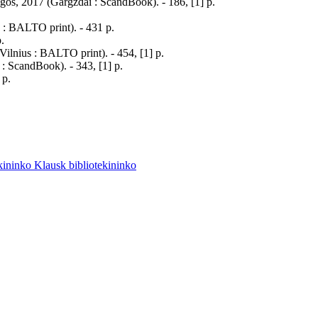
nygos, 2017 (Gargždai : ScandBook). - 186, [1] p.
s : BALTO print). - 431 p.
.
(Vilnius : BALTO print). - 454, [1] p.
 : ScandBook). - 343, [1] p.
 p.
Klausk bibliotekininko