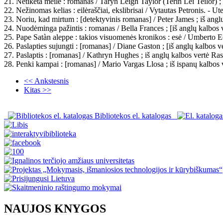
21. Netikėta meilė : romanas / Taryn Leigh Taylor (Terin Lei Teilor) ;
22. Nežinomas kelias : eilėraščiai, ekslibrisai / Vytautas Petronis. - U
23. Noriu, kad mirtum : [detektyvinis romanas] / Peter James ; iš ang
24. Nuodėminga pažintis : romanas / Bella Frances ; [iš anglų kalbos v
25. Pape Satàn aleppe : takios visuomenės kronikos : esė / Umberto Eco 
26. Paslapties sujungti : [romanas] / Diane Gaston ; [iš anglų kalbos 
27. Paslaptis : [romanas] / Kathryn Hughes ; iš anglų kalbos vertė Rasa
28. Penki kampai : [romanas] / Mario Vargas Llosa ; iš ispanų kalbos v
<< Ankstesnis
Kitas >>
Bibliotekos el. katalogas
NAUJOS KNYGOS