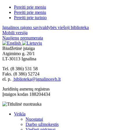
Pereiti prie meniu
Pereiti prie meniu
Pereiti prie turinio
Ignalinos rajono savivaldybės viešoji biblioteka
Mobili versija
Naujienų prenumerata
Biudžetinė įstaiga
Atgimimo g. 20/1
LT-30113 Ignalina
Tel. (8 386) 531 58
Faks. (8 386) 52724
el. p.
biblioteka@ignalinosvb.lt
Juridinių asmenų registras
Įstaigos kodas 188204434
Veikla
Nuostatai
Darbo užmokestis
Viešieji pirkimai