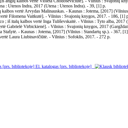
 [iš anglų kalbos vertė Violeta Chodosevičiūtė]. - Vilnius : Svajonių k
tena : Utenos Indra, 2017 (Utena : Utenos Indra). - 39, [1] p.
lų kalbos vertė Arvydas Malinauskas. - Kaunas : Jotema, [2017] (Vilniu
ertė Filomena Vaitkutė]. - Vilnius : Svajonių knygos, 2017. - 186, [1] p
; iš italų kalbos vertė Inga Tuliševskaitė. - Vilnius : Tyto alba, 2017 
vertė Gabrielė Virbickienė]. - Vilnius : Svajonių knygos, 2017 (Gargždai
 Stašytė. - Kaunas : Jotema, [2017] (Vilnius : Standartų sp.). - 367, [1]
ertė Laura Liubinavičiūtė. - Vilnius : Sofoklis, 2017. - 272 p.
El. katalogas [prs. bibliotekoje]