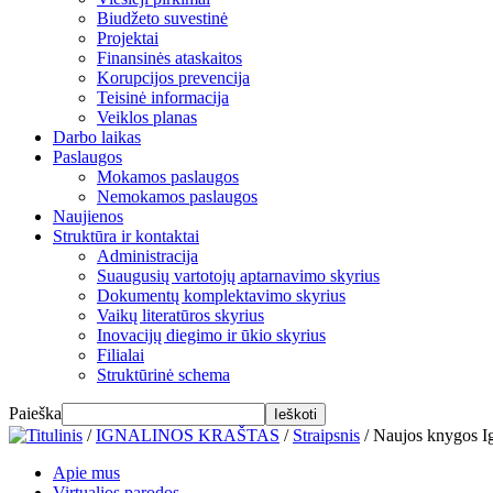
Biudžeto suvestinė
Projektai
Finansinės ataskaitos
Korupcijos prevencija
Teisinė informacija
Veiklos planas
Darbo laikas
Paslaugos
Mokamos paslaugos
Nemokamos paslaugos
Naujienos
Struktūra ir kontaktai
Administracija
Suaugusių vartotojų aptarnavimo skyrius
Dokumentų komplektavimo skyrius
Vaikų literatūros skyrius
Inovacijų diegimo ir ūkio skyrius
Filialai
Struktūrinė schema
Paieška
/
IGNALINOS KRAŠTAS
/
Straipsnis
/
Naujos knygos Ig
Apie mus
Virtualios parodos